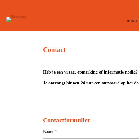
Ga
direct
naar
HOME
de
hoofdinhoud
Contact
Heb je een vraag, opmerking of informatie nodig? 
Je ontvangt binnen 24 uur een antwoord op het d
Contactformulier 
Naam *