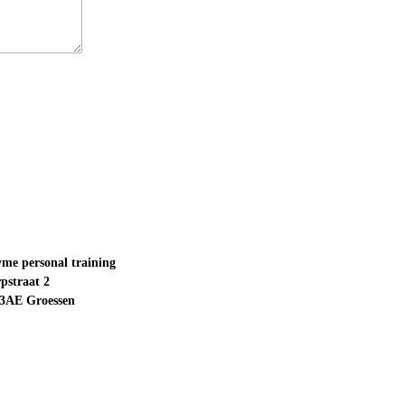
me personal training
pstraat 2
3AE Groessen