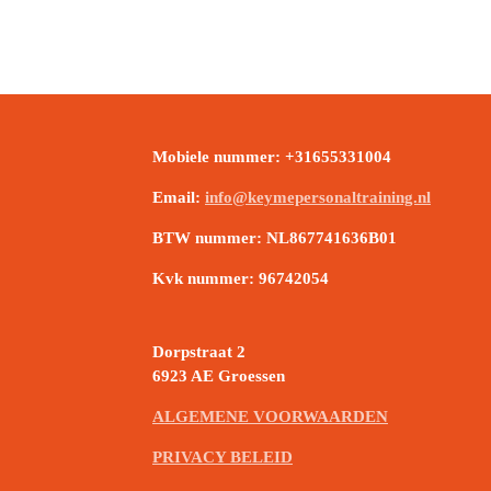
Mobiele nummer:
+31655331004
Email:
info@keymepersonaltraining.nl
BTW nummer:
NL867741636B01
Kvk nummer:
96742054
Dorpstraat 2
6923 AE Groessen
ALGEMENE VOORWAARDEN
PRIVACY BELEID